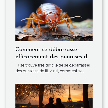
Comment se débarrasser
efficacement des punaises de
lit ?
Il se trouve très difficile de se débarrasser
des punaises de lit. Ainsi, comment se...