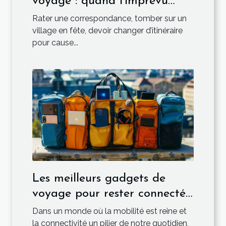
voyage : quand l’imprévu
devient l’essentiel
Rater une correspondance, tomber sur un
village en fête, devoir changer d’itinéraire
pour cause...
Les meilleurs gadgets de
voyage pour rester connecté
en déplacement
Dans un monde où la mobilité est reine et
la connectivité un pilier de notre quotidien,