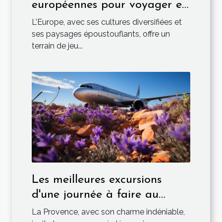
européennes pour voyager en
van
L'Europe, avec ses cultures diversifiées et
ses paysages époustouflants, offre un
terrain de jeu...
Les meilleures excursions
d'une journée à faire au
départ de l'aéroport de
La Provence, avec son charme indéniable,