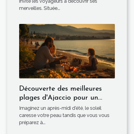
Marseille
invite les voyageurs à découvrir ses
merveilles. Située...
Découverte des meilleures
plages d'Ajaccio pour un
pique-nique familial
Imaginez un après-midi d'été, le soleil
caresse votre peau tandis que vous vous
préparez à...