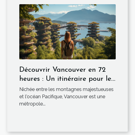
Découvrir Vancouver en 72
heures : Un itinéraire pour les
passionnés de culture et de
Nichée entre les montagnes majestueuses
nature
et l'océan Pacifique, Vancouver est une
métropole...