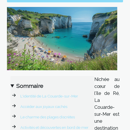
Nichée au
Sommaire
cœur de
l'île de Ré,
L'identité de La Couarde-sur-Mer
La
Accéder aux joyaux cachés
Couarde-
sur-Mer est
Le charme des plages discrètes
une
Activités et découvertes en bord de mer
destination