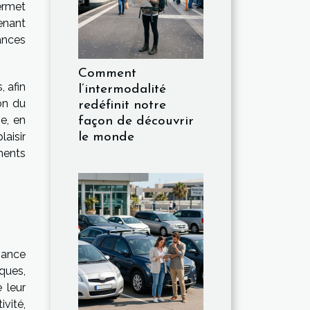
ermet
tenant
ances
Comment
, afin
l’intermodalité
on du
redéfinit notre
e, en
façon de découvrir
aisir
le monde
ments
sance
sques,
 leur
ivité,