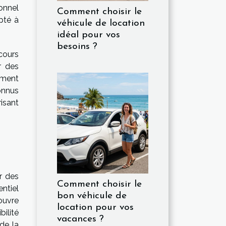
sonnel
Comment choisir le
pté à
véhicule de location
idéal pour vos
besoins ?
cours
r des
ement
connus
isant
r des
Comment choisir le
ntiel
bon véhicule de
 ouvre
location pour vos
ilité
vacances ?
de la