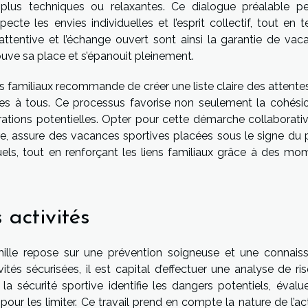
és plus techniques ou relaxantes. Ce dialogue préalable p
ecte les envies individuelles et l’esprit collectif, tout en 
tentive et l’échange ouvert sont ainsi la garantie de vac
ouve sa place et s’épanouit pleinement.
s familiaux recommande de créer une liste claire des attentes
ptées à tous. Ce processus favorise non seulement la cohési
ations potentielles. Opter pour cette démarche collaborativ
, assure des vacances sportives placées sous le signe du pl
uels, tout en renforçant les liens familiaux grâce à des mo
 activités
amille repose sur une prévention soigneuse et une connais
ités sécurisées, il est capital d’effectuer une analyse de ri
a sécurité sportive identifie les dangers potentiels, évalue
ur les limiter. Ce travail prend en compte la nature de l’act