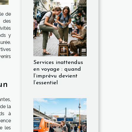
le de
t des
ivités
nds y
urée.
tives
enirs
Services inattendus
en voyage : quand
l’imprévu devient
un
l’essentiel
ntes,
de la
nds à
rience
e les