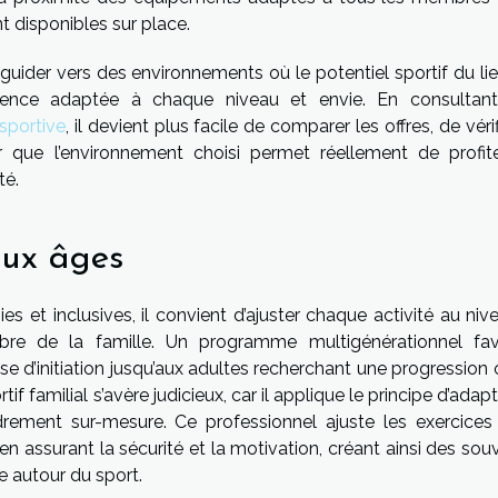
t disponibles sur place.
guider vers des environnements où le potentiel sportif du lie
rience adaptée à chaque niveau et envie. En consultan
sportive
, il devient plus facile de comparer les offres, de vérif
er que l’environnement choisi permet réellement de profit
té.
aux âges
s et inclusives, il convient d’ajuster chaque activité au niv
re de la famille. Un programme multigénérationnel fav
ase d’initiation jusqu’aux adultes recherchant une progression
f familial s’avère judicieux, car il applique le principe d’adap
drement sur-mesure. Ce professionnel ajuste les exercices
n assurant la sécurité et la motivation, créant ainsi des sou
e autour du sport.