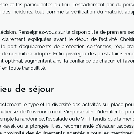
ience et les particularités du lieu. L’encadrement par du per
on des incidents, tout comme la vérification du matériel ada
écision. Renseignez-vous sur la disponibilité de premiers se
 clairement expliquées avant le début de l’activité. Choisi
 le port d’équipements de protection conformes, régulièr
es de conduite à adopter. Enfin, privilégier des prestataires re
t optimal, augmentant ainsi la confiance de chacun et favor
en toute tranquillité.
ieu de séjour
rectement le type et la diversité des activités sur place pou
tieuse de l’environnement s’impose afin d’identifier le pote
exemple la randonnée, l’escalade ou le VTT, tandis que la mer
 kayak ou la plongée. Il est recommandé d’évaluer l’accessib
 la proximité des équipements adaptés à tous les membres 