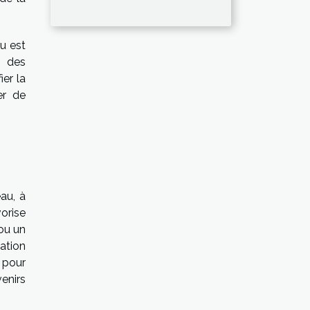
u est
t des
ier la
er de
eau, à
orise
 ou un
tation
 pour
venirs