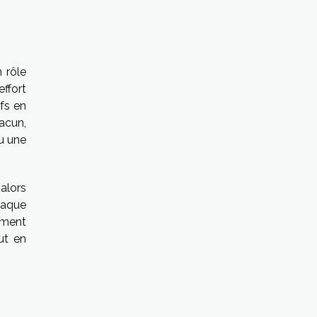
n rôle
ffort
ifs en
acun,
ou une
 alors
haque
iment
ut en