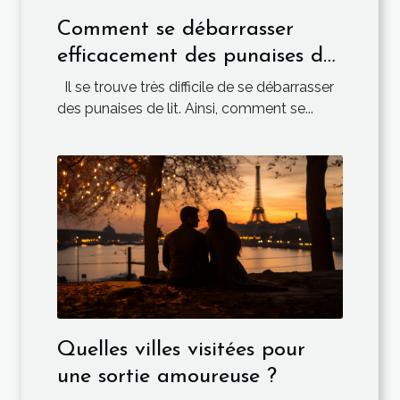
Comment se débarrasser
efficacement des punaises de
lit ?
Il se trouve très difficile de se débarrasser
des punaises de lit. Ainsi, comment se...
Quelles villes visitées pour
une sortie amoureuse ?