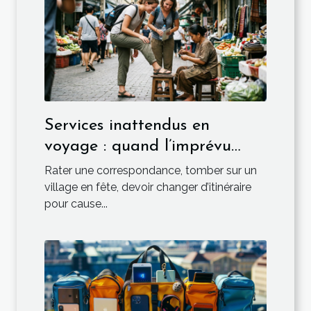
Services inattendus en
voyage : quand l’imprévu
devient l’essentiel
Rater une correspondance, tomber sur un
village en fête, devoir changer d’itinéraire
pour cause...