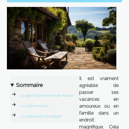
Il est vraiment
Sommaire
agréable de
passer ses
Le gîte flottant en Haute-Saône
vacances en
Le gîte en Corse
amoureux ou en
famille dans un
La cabane en Dordogne
endroit
magnifique. Cela