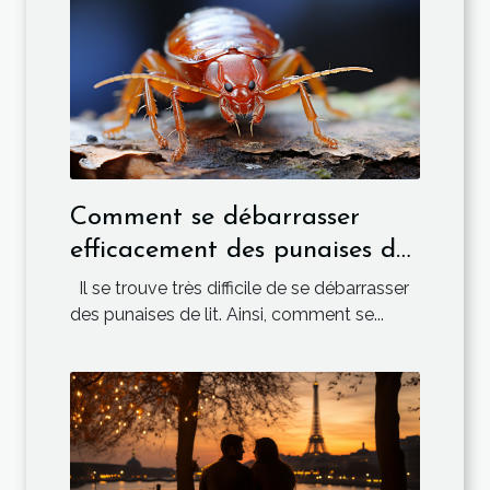
Comment se débarrasser
efficacement des punaises de
lit ?
Il se trouve très difficile de se débarrasser
des punaises de lit. Ainsi, comment se...