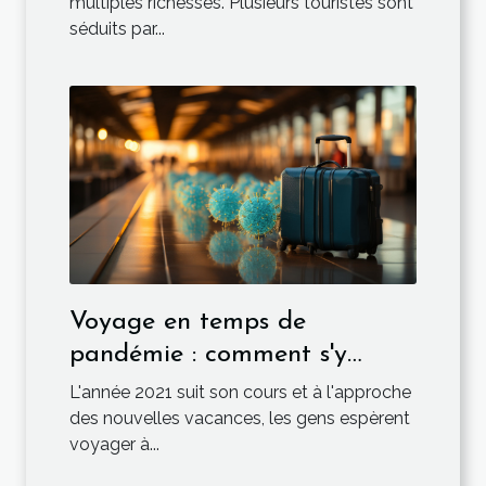
multiples richesses. Plusieurs touristes sont
séduits par...
Voyage en temps de
pandémie : comment s'y
prendre ?
L'année 2021 suit son cours et à l'approche
des nouvelles vacances, les gens espèrent
voyager à...