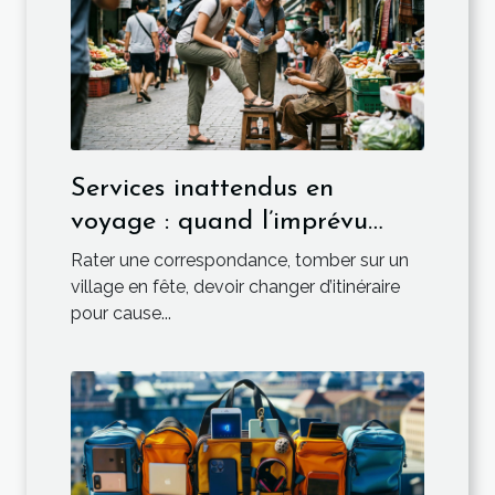
Services inattendus en
voyage : quand l’imprévu
devient l’essentiel
Rater une correspondance, tomber sur un
village en fête, devoir changer d’itinéraire
pour cause...