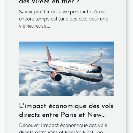
des virées en mer ?
Savoir profiter de la vie pendant qu’il est
encore temps est l’une des clés pour une
vie heureuse....
L'impact économique des vols
directs entre Paris et New
York
Découvrir l'impact économique des vols
directs entre Paris et New York est une